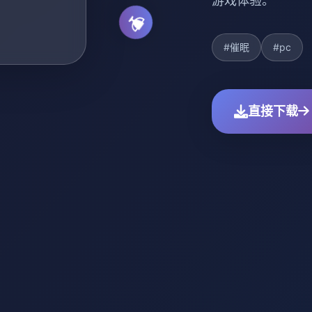
游戏体验。
#催眠
#pc
直接下载