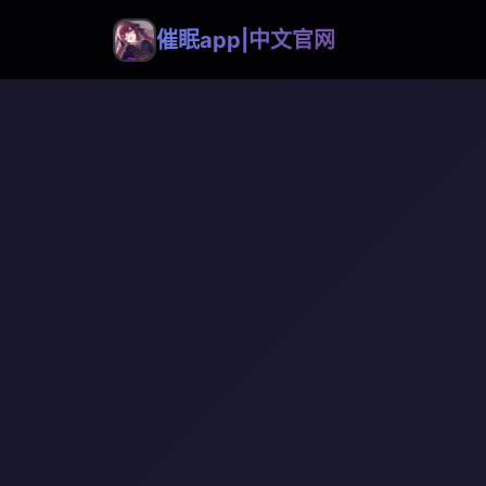
催眠app|中文官网