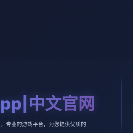
pp|中文官网
官网。专业的游戏平台，为您提供优质的