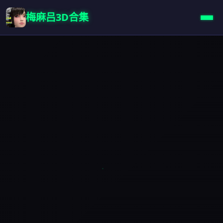
梅麻吕3D合集