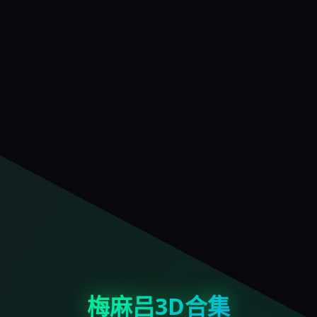
梅麻吕3D合集