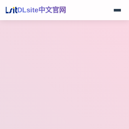
DLsite中文官网