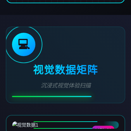
💻
视觉数据矩阵
沉浸式视觉体验扫描
DATA-01