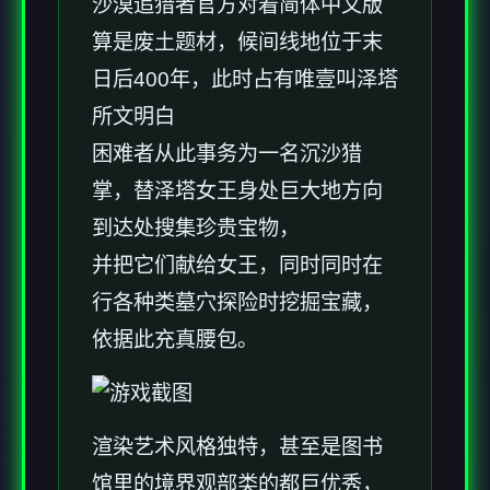
沙漠追猎者官方对着简体中文版
算是
废土题材，候间线地位于末
日后400年，此时占有唯壹叫泽塔
所文明白
困难者从此事务为一名沉沙猎
掌，替泽塔女王身处巨大地方向
到达处搜集珍贵宝物，
并把它们献给女王，同时同时在
行各种类墓穴探险时挖掘宝藏，
依据此充真腰包。
渲染艺术风格独特，甚至是图书
馆里的境界观部类的都巨优秀，