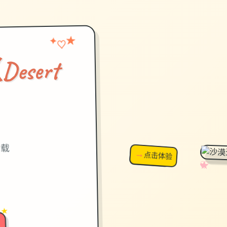
♡
★
✦
sert
）
面载
→
↗
点击体验
超棒！
✧
♡
★
♥
 ★