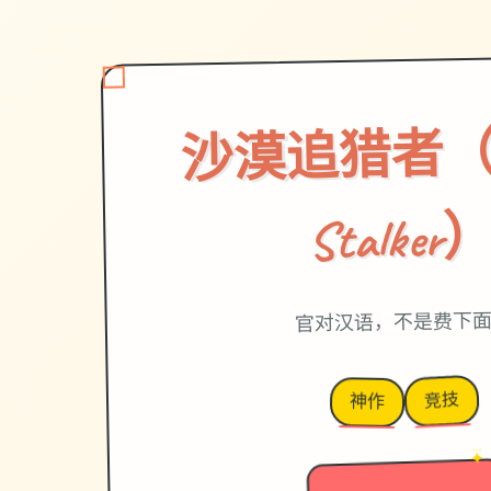
沙漠追猎者（De
Stalker
官对汉语，不是费下
竞技
神作
→
✦